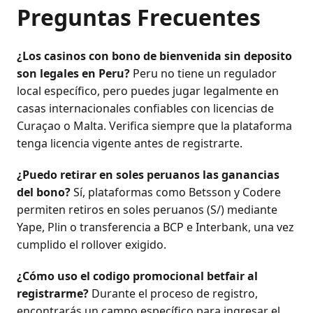
Preguntas Frecuentes
¿Los casinos con bono de bienvenida sin deposito
son legales en Peru?
Peru no tiene un regulador
local específico, pero puedes jugar legalmente en
casas internacionales confiables con licencias de
Curaçao o Malta. Verifica siempre que la plataforma
tenga licencia vigente antes de registrarte.
¿Puedo retirar en soles peruanos las ganancias
del bono?
Sí, plataformas como Betsson y Codere
permiten retiros en soles peruanos (S/) mediante
Yape, Plin o transferencia a BCP e Interbank, una vez
cumplido el rollover exigido.
¿Cómo uso el codigo promocional betfair al
registrarme?
Durante el proceso de registro,
encontrarás un campo específico para ingresar el