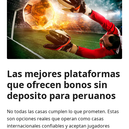
Las mejores plataformas
que ofrecen bonos sin
deposito para peruanos
No todas las casas cumplen lo que prometen. Estas
son opciones reales que operan como casas
internacionales confiables y aceptan jugadores