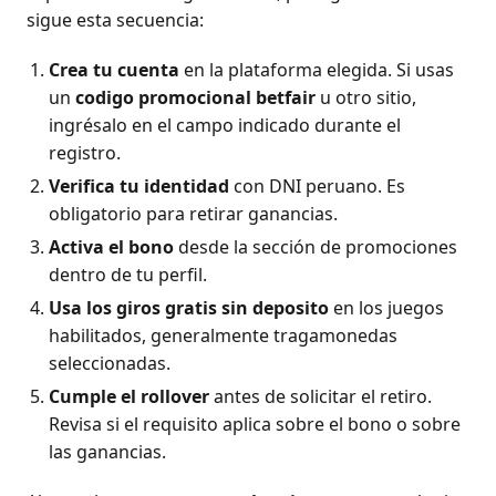
sigue esta secuencia:
Crea tu cuenta
en la plataforma elegida. Si usas
un
codigo promocional betfair
u otro sitio,
ingrésalo en el campo indicado durante el
registro.
Verifica tu identidad
con DNI peruano. Es
obligatorio para retirar ganancias.
Activa el bono
desde la sección de promociones
dentro de tu perfil.
Usa los giros gratis sin deposito
en los juegos
habilitados, generalmente tragamonedas
seleccionadas.
Cumple el rollover
antes de solicitar el retiro.
Revisa si el requisito aplica sobre el bono o sobre
las ganancias.