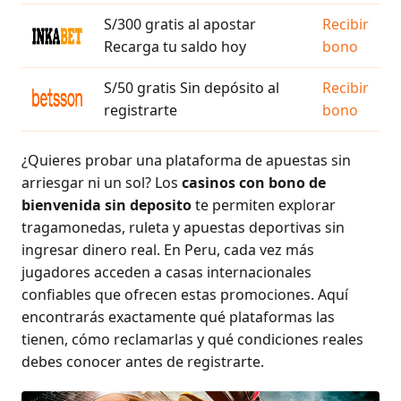
S/300 gratis al apostar
Recibir
Recarga tu saldo hoy
bono
S/50 gratis
Sin depósito al
Recibir
registrarte
bono
¿Quieres probar una plataforma de apuestas sin
arriesgar ni un sol? Los
casinos con bono de
bienvenida sin deposito
te permiten explorar
tragamonedas, ruleta y apuestas deportivas sin
ingresar dinero real. En Peru, cada vez más
jugadores acceden a casas internacionales
confiables que ofrecen estas promociones. Aquí
encontrarás exactamente qué plataformas las
tienen, cómo reclamarlas y qué condiciones reales
debes conocer antes de registrarte.