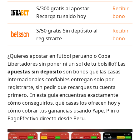
S/300 gratis al apostar
Recibir
Recarga tu saldo hoy
bono
S/50 gratis
Sin depósito al
Recibir
registrarte
bono
¿Quieres apostar en fútbol peruano o Copa
Libertadores sin poner ni un sol de tu bolsillo? Las
apuestas sin deposito
son bonos que las casas
internacionales confiables entregan solo por
registrarte, sin pedir que recargues tu cuenta
primero. En esta guía encuentras exactamente
cómo conseguirlos, qué casas los ofrecen hoy y
cómo cobrar tus ganancias usando Yape, Plin o
PagoEfectivo directo desde Peru.