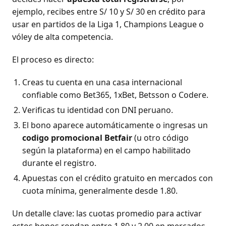
ejemplo, recibes entre S/ 10 y S/ 30 en crédito para
usar en partidos de la Liga 1, Champions League o
vóley de alta competencia.
El proceso es directo:
Creas tu cuenta en una casa internacional
confiable como Bet365, 1xBet, Betsson o Codere.
Verificas tu identidad con DNI peruano.
El bono aparece automáticamente o ingresas un
codigo promocional Betfair
(u otro código
según la plataforma) en el campo habilitado
durante el registro.
Apuestas con el crédito gratuito en mercados con
cuota mínima, generalmente desde 1.80.
Un detalle clave: las cuotas promedio para activar