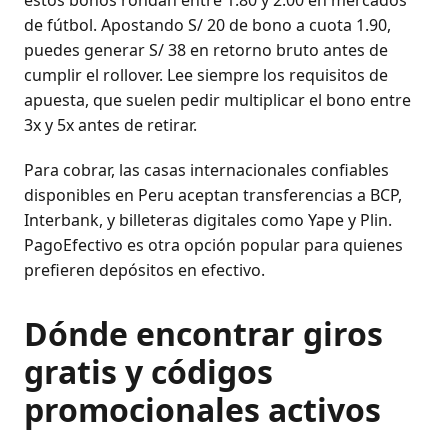
estos bonos rondan entre 1.80 y 2.00 en mercados
de fútbol. Apostando S/ 20 de bono a cuota 1.90,
puedes generar S/ 38 en retorno bruto antes de
cumplir el rollover. Lee siempre los requisitos de
apuesta, que suelen pedir multiplicar el bono entre
3x y 5x antes de retirar.
Para cobrar, las casas internacionales confiables
disponibles en Peru aceptan transferencias a BCP,
Interbank, y billeteras digitales como Yape y Plin.
PagoEfectivo es otra opción popular para quienes
prefieren depósitos en efectivo.
Dónde encontrar giros
gratis y códigos
promocionales activos